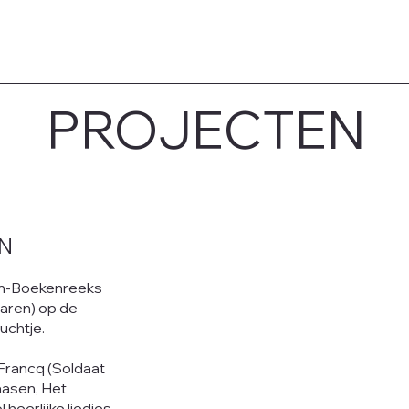
PROJECTEN
N
len-Boekenreeks
aren) op de
uchtje.
Francq (Soldaat
aasen, Het
heerlijke liedjes