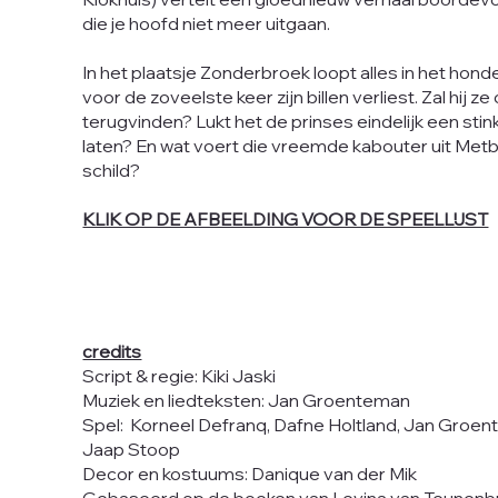
die je hoofd niet meer uitgaan.
In het plaatsje Zonderbroek loopt alles in het hond
voor de zoveelste keer zijn billen verliest. Zal hij ze
terugvinden? Lukt het de prinses eindelijk een sti
laten? En wat voert die vreemde kabouter uit Metb
schild?
KLIK OP DE AFBEELDING VOOR DE SPEELLIJST
credits
Script & regie: Kiki Jaski
Muziek en liedteksten: Jan Groenteman
Spel: Korneel Defranq, Dafne Holtland, Jan Groen
Jaap Stoop
Decor en kostuums: Danique van der Mik