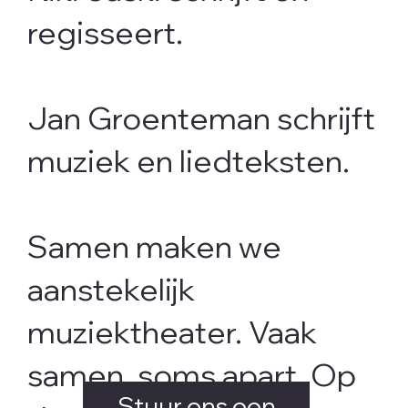
regisseert.
Jan Groenteman schrijft
muziek en liedteksten.
Samen maken we
aanstekelijk
muziektheater. Vaak
samen, soms apart. Op
Stuur ons een