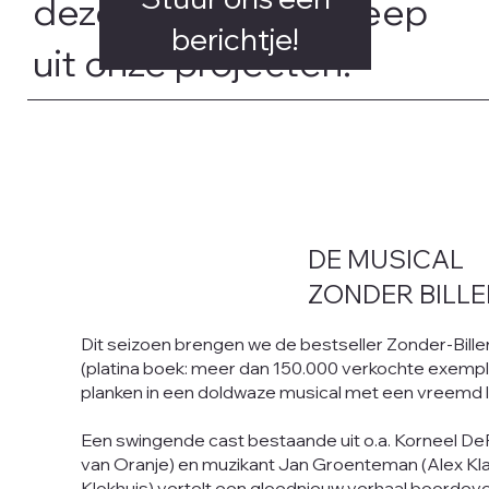
deze pagina een greep
berichtje!
uit onze projecten.
DE MUSICAL
ZONDER BILLE
Dit seizoen brengen we de bestseller Zonder-Bil
(platina boek: meer dan 150.000 verkochte exempl
planken in een doldwaze musical met een vreemd l
Een swingende cast bestaande uit o.a. Korneel De
van Oranje) en muzikant Jan Groenteman (Alex Kl
Klokhuis) vertelt een gloednieuw verhaal boordevol 