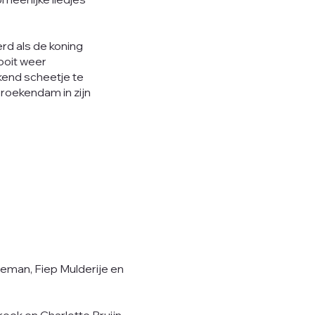
erd als de koning
 ooit weer
nkend scheetje te
roekendam in zijn
teman, Fiep Mulderije en